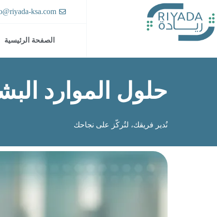
fo@riyada-ksa.com
الصفحة الرئيسية
حلول الموارد البش
نُدير فريقك، لتُركّز على نجاحك