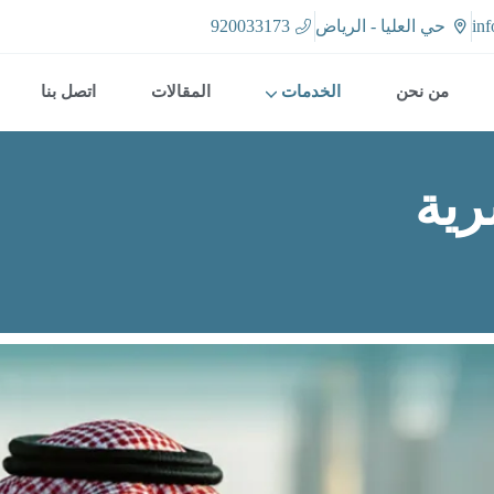
in
حي العليا - الرياض
920033173
من نحن
الخدمات
المقالات
اتصل بنا
رية