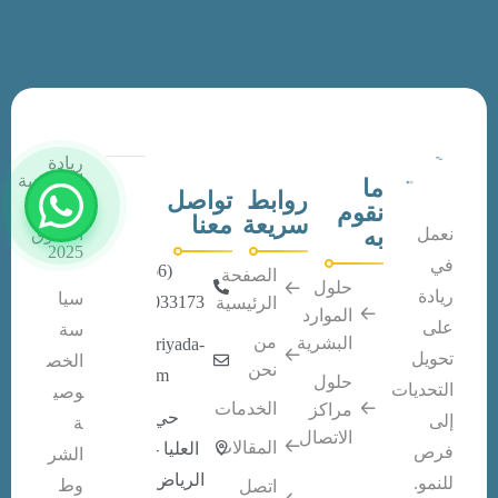
ريادة
السعودية
ما
روابط
تواصل
©
نقوم
جميع
سريعة
معنا
به
نعمل
الحقوق
2025
في
(+966)
الصفحة
حلول
ريادة
سيا
920033173
الرئيسية
الموارد
على
سة
من
البشرية
info@riyada-
تحويل
الخص
نحن
ksa.com
حلول
التحديات
وصي
الخدمات
مراكز
حي
إلى
ة
الاتصال
المقالات
العليا -
فرص
الشر
الرياض
للنمو.
وط
اتصل